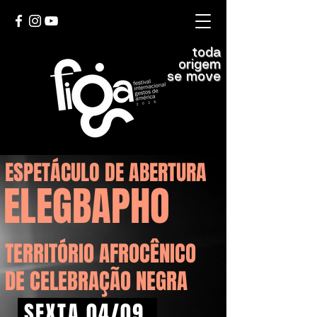
toda
origem
se move
ESPETÁCULO DE ABERTURA
ELEGBAPHO
TERRITÓRIO AFROCÊNICO
DE CELEBRAÇÃO NEGRA
SEXTA 04/09